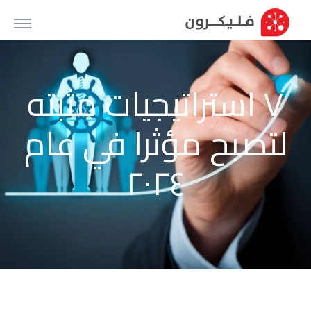
٧ استراتيجيات مثبته
لتصبح مؤثرا في عام
٢٠٢٤