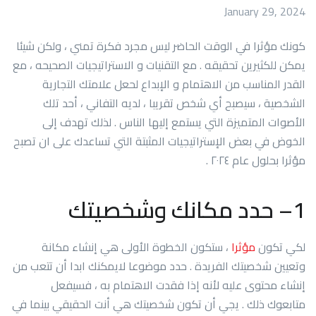
January 29, 2024
كونك مؤثرا في الوقت الحاضر ليس مجرد فكرة تمني ، ولكن شيئا
يمكن للكثيرين تحقيقه . مع التقنيات و الاستراتيجيات الصحيحه ، مع
القدر المناسب من الاهتمام و الإبداع لحعل علامتك التجارية
الشخصية ، سيصبح أي شخص تقريبا ، لديه التفاني ، أحد تلك
الأصوات المتميزة التي يستمع إليها الناس . لذلك تهدف إلى
الخوض في بعض الإستراتيجيات المثبتة التي تساعدك على ان تصبح
مؤثرا بحلول عام ٢٠٢٤ .
1
– حدد مكانك وشخصيتك
لكي تكون
مؤثرا
، ستكون الخطوة الأولى هي إنشاء مكانة
وتعيين شخصيتك الفريدة . حدد موضوعا لايمكنك ابدا أن تتعب من
إنشاء محتوى عليه لأنه إذا فقدت الاهتمام به ، فسيفعل
متابعوك ذلك . يجي أن تكون شخصيتك هي أنت الحقيقي بينما في