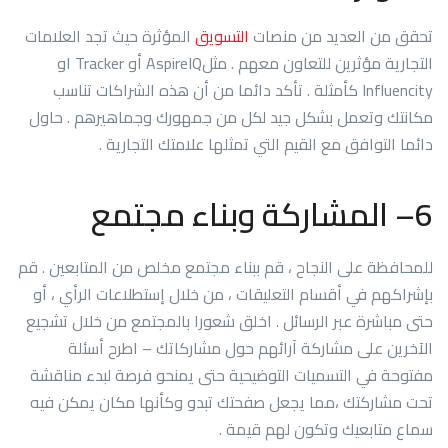
تحقق من العديد من منصات
التسويق
المؤثرة حيث تجد العلامات
التجارية مؤثرين للتعاون معهم . مثلAspireIQ أو Tracker او
Influencity كأمثلة . تأكد دائما من أن هذه الشراكات تناسب
مكانتك وتعمل بشكل جيد لكل من جمهورك وجماهيرهم . حاول
دائما التوافق مع القيم التي تمثلها علامتك التجارية .
6
– المشاركة وبناء مجتمع
للمحافظة على النجاح ، قم ببناء مجتمع مخلص من المتابعين . قم
بإشراكهم في أقسام التعليقات ، من خلال إستطلاعات الرأي ، أو
حتى مباشرة عبر الرسائل . اخلق شعورا بالمجتمع من خلال تشجيع
الآخرين على مشاركة آرائهم حول مشاركاتك – اطرح أسئلة
مفتوحة في التسميات التوضيحية حتى يمنحو فرصة لبدء مناقشة
تحت مشاركتك ،مما يجعل صفحتك تبدو وكأنها مكان يمكن فيه
سماع متابعيك وتكون لهم قيمة .